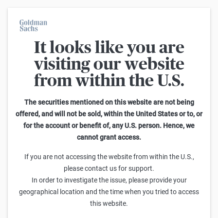
It looks like you are
Im Durchschnitt erleiden 7 von 10 Kleinanlegern Verluste beim
Handel mit Turbo-Zertifikaten. Turbo-Zertifikate sind hoch
visiting our website
risikoreiche Produkte und nicht für langfristige Anlagestrategien
geeignet.
from within the U.S.
Zurück
The securities mentioned on this website are not being
offered, and will not be sold, within the United States or to, or
for the account or benefit of, any U.S. person. Hence, we
KnowHow kompakt Ausgabe September 2023
cannot grant access.
If you are not accessing the website from within the U.S.,
please contact us for support.
In order to investigate the issue, please provide your
geographical location and the time when you tried to access
this website.