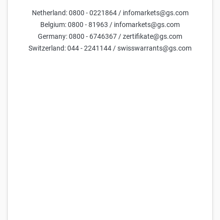
Netherland: 0800 - 0221864 / infomarkets@gs.com
Belgium: 0800 - 81963 / infomarkets@gs.com
Germany: 0800 - 6746367 / zertifikate@gs.com
Switzerland: 044 - 2241144 / swisswarrants@gs.com
Inhalt
Arbeitsmarkt: Arbeiten im Homeoffice – drei Jahre danach
Künstliche Intelligenz: Warum KI keine Bubble ist
Zinsen: Warum die Renditekurve nicht auf eine Rezession
hindeutet
Marquee-QuickPoll-Umfrage September 2023: Anleger
erwarten eine weiche Landung trotz anhaltender
Inflationssorgen