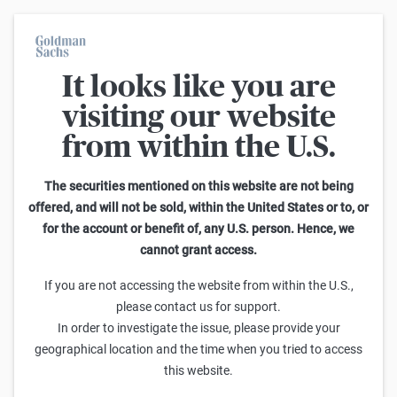
It looks like you are
Im Durchschnitt erleiden 7 von 10 Kleinanlegern Verluste beim
Handel mit Turbo-Zertifikaten. Turbo-Zertifikate sind hoch
visiting our website
risikoreiche Produkte und nicht für langfristige Anlagestrategien
geeignet.
from within the U.S.
Zurück
The securities mentioned on this website are not being
offered, and will not be sold, within the United States or to, or
for the account or benefit of, any U.S. person. Hence, we
Hinweise, Risiken, Disclaimer,
cannot grant access.
Impressum
If you are not accessing the website from within the U.S.,
Hinweise
please contact us for support.
In order to investigate the issue, please provide your
Alle Angaben in der Goldman Sachs KnowHow kompakt dienen
geographical location and the time when you tried to access
aus­schließ­lich der Investoren­­infor­mation. Sie können eine
this website.
persönliche Anla­ge­­­beratung nicht ersetzen und gelten nicht als