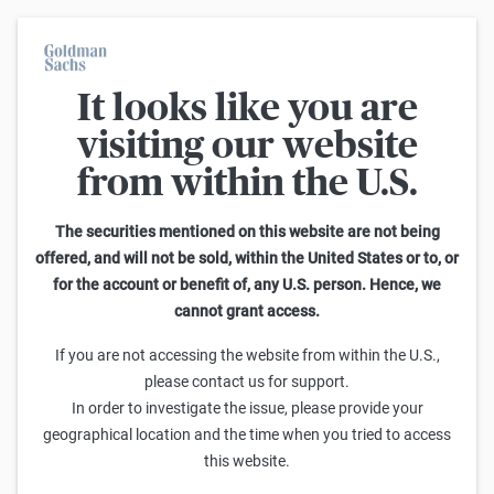
It looks like you are
Im Durchschnitt erleiden 7 von 10 Kleinanlegern Verluste beim
Handel mit Turbo-Zertifikaten. Turbo-Zertifikate sind hoch
visiting our website
risikoreiche Produkte und nicht für langfristige Anlagestrategien
geeignet.
from within the U.S.
Zurück
The securities mentioned on this website are not being
offered, and will not be sold, within the United States or to, or
for the account or benefit of, any U.S. person. Hence, we
Häufig gestellte Fragen (FAQs)
cannot grant access.
Aktualisiert: 31. Januar 2023
If you are not accessing the website from within the U.S.,
please contact us for support.
Frage 1: Wie kann ich mich für das
In order to investigate the issue, please provide your
Prämienprogramm anmelden?
geographical location and the time when you tried to access
Goldman Sachs stellt das Prämienprogramm bis Ende Februar
this website.
2023 vollständig ein (siehe auch Frage 7 unten). Ab dem 31.