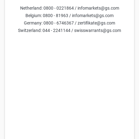
Januar 2023 ist das Prämienprogramm für neue Nutzer nicht
Netherland: 0800 - 0221864 / infomarkets@gs.com
mehr zugägnlich. Für bestehende Nutzer werden nur noch bis
Belgium: 0800 - 81963 / infomarkets@gs.com
zum 9. Februar 2023 (einschließlich) Prämienpunkte für
Germany: 0800 - 6746367 / zertifikate@gs.com
teilnahmeberechtigte Transaktionen vergeben.
Switzerland: 044 - 2241144 / swisswarrants@gs.com
Frage 2: Wie viele Prämienpunkte kann ich
sammeln?
Wenn Sie über die GS Markets Website auf Ihren Broker zugreifen
(indem Sie auf die Seite des Produkts gehen, das Sie handeln
möchten, und auf „Jetzt handeln“ und dann auf „Kaufen“ oder
„Verkaufen“ neben dem Namen Ihres Online-Brokers klicken),
können Sie derzeit folgende Punkte sammeln:
– 5 Prämienpunkte, wenn Sie anschließend eine
teilnahmeberechtigte Transaktion in einem GS Produkt
abschließen;
– 1 Prämienpunkt, wenn Sie anschließend eine