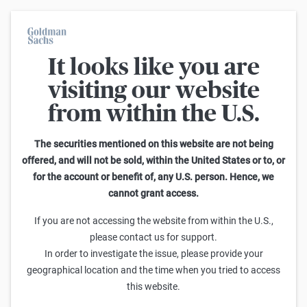
It looks like you are
Im Durchschnitt erleiden 7 von 10 Kleinanlegern Verluste beim
Handel mit Turbo-Zertifikaten. Turbo-Zertifikate sind hoch
visiting our website
risikoreiche Produkte und nicht für langfristige Anlagestrategien
geeignet.
from within the U.S.
Zurück
The securities mentioned on this website are not being
offered, and will not be sold, within the United States or to, or
Faktor-Optionsscheine
for the account or benefit of, any U.S. person. Hence, we
cannot grant access.
Mit Faktor-Optionsscheinen können Sie mit täglich konstantem
If you are not accessing the website from within the U.S.,
Hebel indirekt in Aktien, Indizes und andere Vermögenswerte
please contact us for support.
investieren. Dies bedeutet potenziell höhere Gewinnchancen,
In order to investigate the issue, please provide your
aber auch potenziell höhere Verlustrisiken. Im schlimmsten Fall
geographical location and the time when you tried to access
können Anleger ihr gesamtes investiertes Kapital verlieren. Mit
this website.
einer Anlage in diese Produkte sind zusätzliche finanzielle Risiken