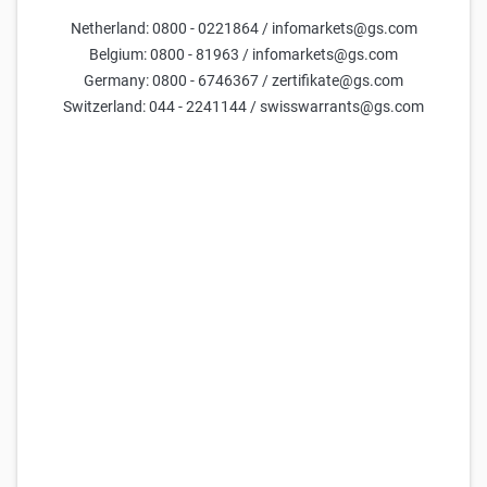
verbunden, die Sie unten nachlesen können.
Netherland: 0800 - 0221864 / infomarkets@gs.com
Faktor-Optionsscheine sind Produkte mit Hebelwirkung. Im
Belgium: 0800 - 81963 / infomarkets@gs.com
Allgemeinen erwarten Anleger in Long-Produkte einen
Germany: 0800 - 6746367 / zertifikate@gs.com
steigenden Kurs des Basiswerts, während Anleger in Short-
Switzerland: 044 - 2241144 / swisswarrants@gs.com
Produkte einen fallenden Kurs des Basiswerts erwarten. Faktor-
Optionsscheine eignen sich nur für sehr erfahrene Anleger mit
einem sehr kurzen Anlagehorizont, die die mit Faktor-
Optionsscheinen verbundenen Risiken bewusst in Kauf nehmen.
Die empfohlene Haltedauer bei Faktor-Optionsscheinen beträgt
in der Regel einen Tag. Sie eignen sich für erfahrene und aktive
Anleger, die sich mit hochgehebelten Produkten auskennen und
wissen, dass sich Änderungen der Kurse des Basiswerts
aufgrund der Hebelwirkung auf den Wert des Faktor-
Optionsscheins auswirken.
Mit Faktor-Optionsscheinen partizipieren Anleger mit
Hebelwirkung an der Kursentwicklung des Basiswerts. Die
Besonderheit von Faktor-Optionsscheinen ist der börsentäglich
konstante Hebel, was diesen Produkttyp von anderen