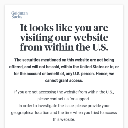
It looks like you are
Im Durchschnitt erleiden 7 von 10 Kleinanlegern Verluste beim
Handel mit Turbo-Zertifikaten. Turbo-Zertifikate sind hoch
visiting our website
risikoreiche Produkte und nicht für langfristige Anlagestrategien
geeignet.
from within the U.S.
Zurück
The securities mentioned on this website are not being
offered, and will not be sold, within the United States or to, or
for the account or benefit of, any U.S. person. Hence, we
KnowHow kompakt Ausgabe Juni/Juli 2022
cannot grant access.
If you are not accessing the website from within the U.S.,
please contact us for support.
In order to investigate the issue, please provide your
geographical location and the time when you tried to access
this website.