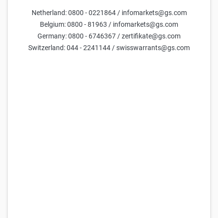
Netherland: 0800 - 0221864 / infomarkets@gs.com
Belgium: 0800 - 81963 / infomarkets@gs.com
Germany: 0800 - 6746367 / zertifikate@gs.com
Switzerland: 044 - 2241144 / swisswarrants@gs.com
Inhalt
Hebelprodukte: Faktor-Zertifikate oder Knock-outs?
Im Gespräch: Christian Schlegel, Trader – „Das Basiswissen
hat sich deutlich verbessert“
Marquee QuickPoll Juni 2022: Markt ohne Richtung?
Termine Juni/Juli 2022: Daran sollten Sie denken
Hinweise, Risiken, Impressum