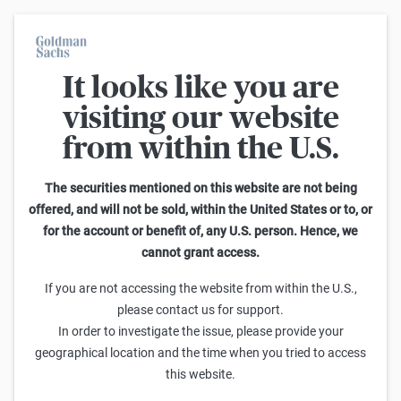
It looks like you are
Im Durchschnitt erleiden 7 von 10 Kleinanlegern Verluste beim
Handel mit Turbo-Zertifikaten. Turbo-Zertifikate sind hoch
visiting our website
risikoreiche Produkte und nicht für langfristige Anlagestrategien
geeignet.
from within the U.S.
Zurück
The securities mentioned on this website are not being
offered, and will not be sold, within the United States or to, or
Glossar
for the account or benefit of, any U.S. person. Hence, we
cannot grant access.
If you are not accessing the website from within the U.S.,
please contact us for support.
In order to investigate the issue, please provide your
geographical location and the time when you tried to access
this website.