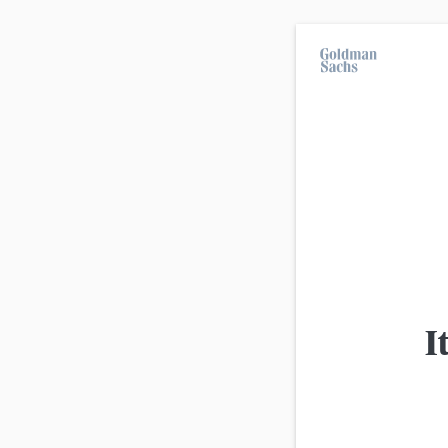
Im Durchschnitt erleiden 7 von 10 Kleinanleg
langfristige Anlagestrategien geeignet.
Über uns
KnowHow-Magazin
KH-KOMPAKT AUSGABE JUNI 2026
KH-KOMPAKT AUSGABE MAI 2026
I
KH-KOMPAKT AUSGABE MÄRZ/APRIL 2026
KH-KOMPAKT AUSGABE FEBRUAR/MÄRZ 2026
KH-KOMPAKT AUSGABE JANUAR/FEBRUAR 2026