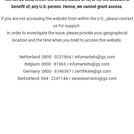
benefit of, any U.S. person. Hence, we cannot grant access.
If you are not accessing the website from within the U.S., please contact
us for support.
In order to investigate the issue, please provide your geographical
Diese Ausgabe als PDF herunterladen
location and the time when you tried to access this website.
Inhalt
Netherland: 0800 - 0221864 / infomarkets@gs.com
Belgium: 0800 - 81963 / infomarkets@gs.com
INVESTMENTTHEMEN: Uran, Kupfer oder Verteidigung?
Germany: 0800 - 6746367 / zertifikate@gs.com
MÄRKTE: Warum der Goldpreis auf ein neues Rekordhoch steigen
Switzerland: 044 - 2241144 / swisswarrants@gs.com
AKTIENPORTFOLIOS: Dividenden sind wiederim Fokus
DARAN SOLLTEN SIE DENKEN! Aktueller Wirtschafts- und Unter
Hinweise, Risiken und Impressum