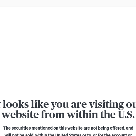
ern Verluste beim Handel mit Turbo-Zertifikaten. Turbo-Zertifikate sind h
KnowHow kompakt Ausgabe Juni/Juli 2025
t looks like you are visiting o
website from within the U.S.
The securities mentioned on this website are not being offered, and
will not be sold, within the United States or to, or for the account or