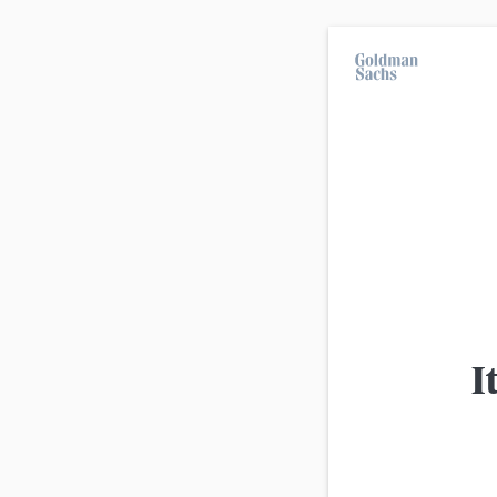
Im Durchschnitt erleiden 7 von 10 Kleinanleg
langfristige Anlagestrategien geeignet.
Über uns
KnowHow-Magazin
KH-KOMPAKT AUSGABE JUNI 2026
KH-KOMPAKT AUSGABE MAI 2026
I
KH-KOMPAKT AUSGABE MÄRZ/APRIL 2026
KH-KOMPAKT AUSGABE FEBRUAR/MÄRZ 2026
KH-KOMPAKT AUSGABE JANUAR/FEBRUAR 2026