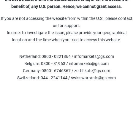
benefit of, any U.S. person. Hence, we cannot grant access.
If you are not accessing the website from within the U.S., please contact
us for support.
In order to investigate the issue, please provide your geographical
location and the time when you tried to access this website.
Inhalt
Künstliche Intelligenz – die Folgen für die Wirtschaft
Netherland: 0800 - 0221864 / infomarkets@gs.com
Belgium: 0800 - 81963 / infomarkets@gs.com
Influencermarketing – „Creator Economy“ auf Wachstumskurs
Germany: 0800 - 6746367 / zertifikate@gs.com
Marquee QuickPoll 04/2023: Investoren erwarten eine Rezession
Switzerland: 044 - 2241144 / swisswarrants@gs.com
Termine: Daran sollten Sie denken
Hinweise, Risiken, Impressum