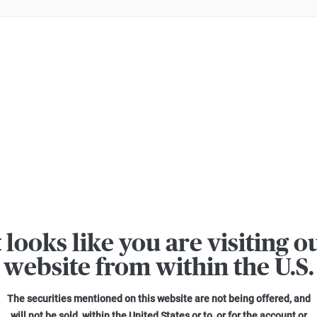
ern Verluste beim Handel mit Turbo-Zertifikaten. Turbo-Zertifikate sind h
KnowHow kompakt Ausgabe April/Mai 2023
t looks like you are visiting o
website from within the U.S.
The securities mentioned on this website are not being offered, and
will not be sold, within the United States or to, or for the account or