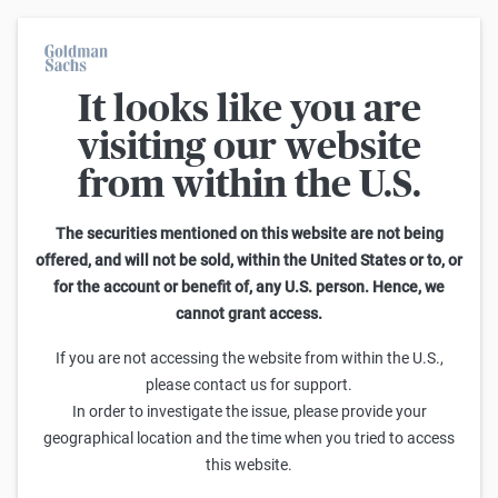
It looks like you are
Im Durchschnitt erleiden 7 von 10 Kleinanlegern Verluste beim
Handel mit Turbo-Zertifikaten. Turbo-Zertifikate sind hoch
visiting our website
risikoreiche Produkte und nicht für langfristige Anlagestrategien
geeignet.
from within the U.S.
Zurück
The securities mentioned on this website are not being
offered, and will not be sold, within the United States or to, or
for the account or benefit of, any U.S. person. Hence, we
KnowHow kompakt Ausgabe März/April 2026
cannot grant access.
If you are not accessing the website from within the U.S.,
please contact us for support.
In order to investigate the issue, please provide your
geographical location and the time when you tried to access
this website.