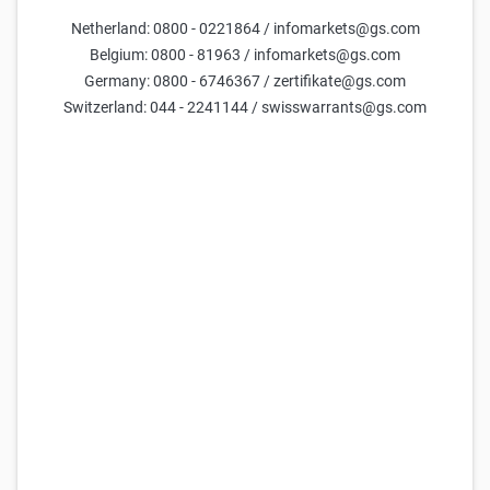
Netherland: 0800 - 0221864 / infomarkets@gs.com
Belgium: 0800 - 81963 / infomarkets@gs.com
Germany: 0800 - 6746367 / zertifikate@gs.com
Switzerland: 044 - 2241144 / swisswarrants@gs.com
Diese Ausgabe als PDF herunterladen
Inhalt
GLOBALE WACHSTUMSAUSSICHTEN: Die größten
Volkswirtschaften der Welt im Jahr 2026
ROHSTOFFE: Wie wird sich der Iran-Konflikt auf die Ölpreise
auswirken?
INTERVIEW: „Europa hat einen Vorsprung bei der Entwicklung
von KI-Anwendungen“