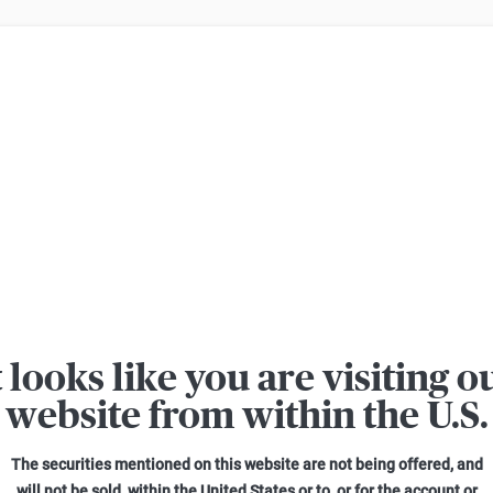
ern Verluste beim Handel mit Turbo-Zertifikaten. Turbo-Zertifikate sind h
t looks like you are visiting o
elprodukten auf Basiswerte in Fremdwährung
website from within the U.S.
hnet wird in Euro
The securities mentioned on this website are not being offered, and
will not be sold, within the United States or to, or for the account or