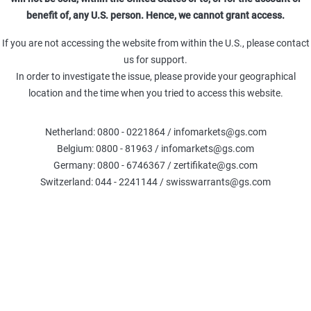
benefit of, any U.S. person. Hence, we cannot grant access.
oldman Sachs Team
If you are not accessing the website from within the U.S., please contact
21. Nov. 2022
us for support.
In order to investigate the issue, please provide your geographical
ll, findet eine reichhaltige Palette an
location and the time when you tried to access this website.
Faktor-Zertifikaten von Goldman Sachs. Im
us Hebelprodukten auf mehr als 1.000
Netherland: 0800 - 0221864 / infomarkets@gs.com
tieren nicht in Euro. Was es bei diesen
Belgium: 0800 - 81963 / infomarkets@gs.com
Germany: 0800 - 6746367 / zertifikate@gs.com
Switzerland: 044 - 2241144 / swisswarrants@gs.com