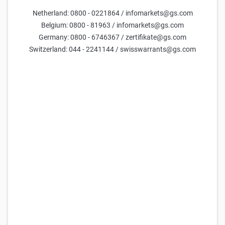
Netherland: 0800 - 0221864 / infomarkets@gs.com
Abst.zum Basispreis
Basispreis
Laufzeit
Bezugsverhältnis
1.000,04
Belgium: 0800 - 81963 / infomarkets@gs.com
(
23,3
%)
3.300,00
2.9.2026
0,1
Germany: 0800 - 6746367 / zertifikate@gs.com
Switzerland: 044 - 2241144 / swisswarrants@gs.com
Parameter
Tage bis zur Fälligkeit
Kurs des Basiswerts
Aktuelle Indikation =
4.300
Volatilität (jährlich)
Aktuelle Indikation =
50,0