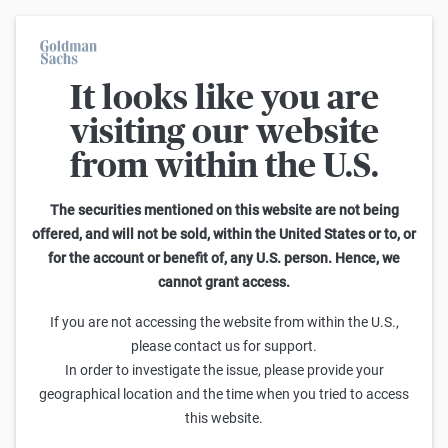
It looks like you are
Im Durchschnitt erleiden 7 von 10 Kleinanlegern Verluste beim
Handel mit Turbo-Zertifikaten. Turbo-Zertifikate sind hoch
visiting our website
risikoreiche Produkte und nicht für langfristige Anlagestrategien
geeignet.
from within the U.S.
Optionsschein-Rechner
The securities mentioned on this website are not being
offered, and will not be sold, within the United States or to, or
This calculator allows you to adjust different parameters and find
for the account or benefit of, any U.S. person. Hence, we
out how they affect the fair value of a warrant as well as its risk
cannot grant access.
characteristics, including omega, delta, vega, theta and gamma.
Please note that the fair values generated are purely illustrative and
If you are not accessing the website from within the U.S.,
do not reflect the current or future prices of the warrants. To find out
please contact us for support.
how to read the changes in the risk characteristics, you can read the
In order to investigate the issue, please provide your
Guide to the Goldman Sachs Calculator
.
geographical location and the time when you tried to access
Kurzbezeichnung eingeben oder Produkt suchen:
this website.
Goldman Sachs
WKN: GV02R7
ISIN: DE000GV02R71
ROHSTOFF