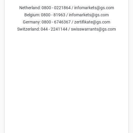
Netherland: 0800 - 0221864 / infomarkets@gs.com
Abst.zum Basispreis
Basispreis
Laufzeit
Bezugsverhältnis
-636,3100
Belgium: 0800 - 81963 / infomarkets@gs.com
(
-1,4
%)
46.800,00
19.9.2025
0,001
Germany: 0800 - 6746367 / zertifikate@gs.com
Switzerland: 044 - 2241144 / swisswarrants@gs.com
Parameter
Tage bis zur Fälligkeit
Kurs des Basiswerts
Aktuelle Indikation =
54.045
Volatilität (jährlich)
Aktuelle Indikation =
50,0