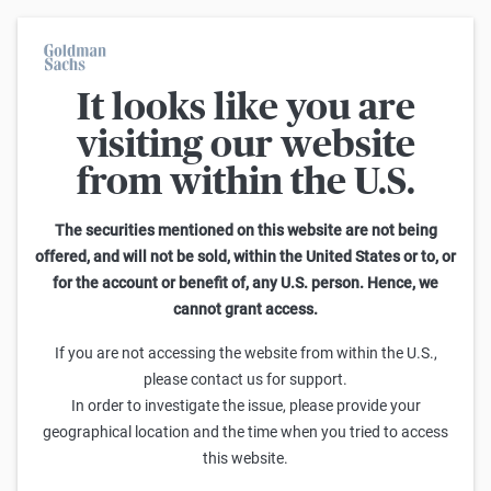
It looks like you are
Im Durchschnitt erleiden 7 von 10 Kleinanlegern Verluste beim
Handel mit Turbo-Zertifikaten. Turbo-Zertifikate sind hoch
visiting our website
risikoreiche Produkte und nicht für langfristige Anlagestrategien
geeignet.
from within the U.S.
Optionsschein-Rechner
The securities mentioned on this website are not being
offered, and will not be sold, within the United States or to, or
This calculator allows you to adjust different parameters and find
for the account or benefit of, any U.S. person. Hence, we
out how they affect the fair value of a warrant as well as its risk
cannot grant access.
characteristics, including omega, delta, vega, theta and gamma.
Please note that the fair values generated are purely illustrative and
If you are not accessing the website from within the U.S.,
do not reflect the current or future prices of the warrants. To find out
please contact us for support.
how to read the changes in the risk characteristics, you can read the
In order to investigate the issue, please provide your
Guide to the Goldman Sachs Calculator
.
geographical location and the time when you tried to access
Kurzbezeichnung eingeben oder Produkt suchen:
this website.
Goldman Sachs
WKN: GU0TBC
ISIN: DE000GU0TBC1
INDEX