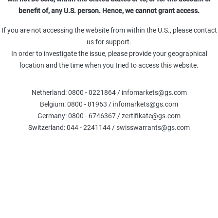
benefit of, any U.S. person. Hence, we cannot grant access.
→
Bekanntmachung zum Rückkaufangebot bezüglich der Aktienze
If you are not accessing the website from within the U.S., please contact
→
Bekanntmachung zum Rückkaufangebot bezüglich der Aktienze
us for support.
→
Bekanntmachung zum Rückkaufangebot bezüglich der Aktienze
In order to investigate the issue, please provide your geographical
location and the time when you tried to access this website.
→
Bekanntmachung zum Rückkaufangebot bezüglich der Aktienze
→
Bekanntmachung zum Rückkaufangebot bezüglich der Aktienze
Netherland: 0800 - 0221864 / infomarkets@gs.com
Belgium: 0800 - 81963 / infomarkets@gs.com
→
Bekanntmachung zum Rückkaufangebot bezüglich der Aktienze
Germany: 0800 - 6746367 / zertifikate@gs.com
Switzerland: 044 - 2241144 / swisswarrants@gs.com
Rentenzertifikate
→
Bekanntmachung der Vorzeitigen Rückzahlungsbeträge
→
Bekanntmachung des Vorzeitigen Rückzahlungstages und des
→
Bekanntmachung zum Rückkaufangebot bezüglich der Rentenze
→
Bekanntmachung zum Rückkaufangebot bezüglich der Rentenze