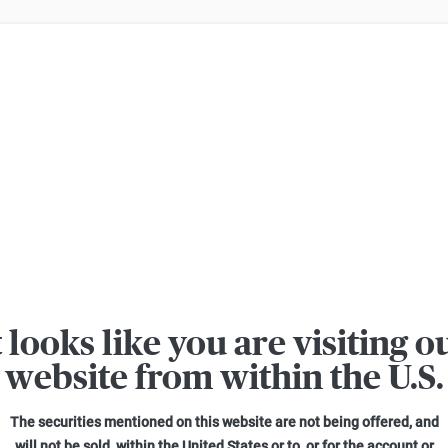
er losses when trading turbo certificates. Turbo certificates are highly ri
Bekanntmachungen Post
Altersvorsorge
Aktienzertifikate
→
Bekanntmachung der Vorzeitigen Rückzahlungsbeträge
t looks like you are visiting o
→
Bekanntmachung des Vorzeitigen Rückzahlungsereignisses un
website from within the U.S.
→
Bekanntmachung zum Rückkaufangebot bezüglich der Aktienze
The securities mentioned on this website are not being offered, and
→
Bekanntmachung zum Rückkaufangebot bezüglich der Aktienze
will not be sold, within the United States or to, or for the account or