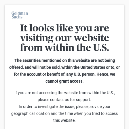
It looks like you are
Im Durchschnitt erleiden 7 von 10 Kleinanlegern Verluste beim
Handel mit Turbo-Zertifikaten. Turbo-Zertifikate sind hoch
visiting our website
risikoreiche Produkte und nicht für langfristige Anlagestrategien
geeignet.
from within the U.S.
Suche: Faktor-Optionsscheine auf DAX
The securities mentioned on this website are not being
offered, and will not be sold, within the United States or to, or
for the account or benefit of, any U.S. person. Hence, we
1
-
25
von
569
cannot grant access.
Faktor
Laufzeit
Verkaufen
Kaufen
If you are not accessing the website from within the U.S.,
Goldman Sachs
please contact us for support.
DAX 25x Short Faktor-Optionsscheine
In order to investigate the issue, please provide your
Open-
geographical location and the time when you tried to access
0,422
0,423
25x
End
this website.
Goldman Sachs