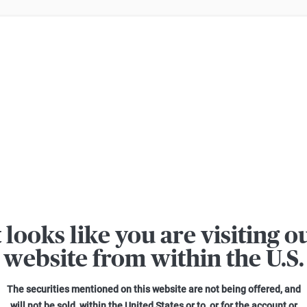
ern Verluste beim Handel mit Turbo-Zertifikaten. Turbo-Zertifikate sind h
Suche: Aktienanleihen auf Bayer
1
-
25
von
273
Laufzeit
Barriere
t looks like you are visiting o
website from within the U.S.
00 % p.a.
18.09.26
32,00
The securities mentioned on this website are not being offered, and
,00 % p.a.
21.05.27
45,00
will not be sold, within the United States or to, or for the account or