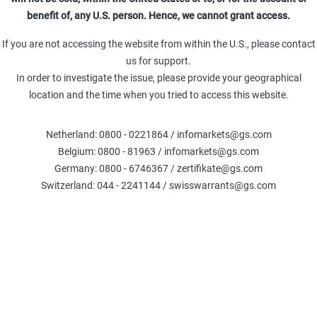
benefit of, any U.S. person. Hence, we cannot grant access.
00 % p.a.
18.09.26
30,00
If you are not accessing the website from within the U.S., please contact
us for support.
In order to investigate the issue, please provide your geographical
,00 % p.a.
21.05.27
33,00
location and the time when you tried to access this website.
00 % p.a.
16.04.27
29,00
Netherland: 0800 - 0221864 / infomarkets@gs.com
Belgium: 0800 - 81963 / infomarkets@gs.com
Germany: 0800 - 6746367 / zertifikate@gs.com
00 % p.a.
19.03.27
29,00
Switzerland: 044 - 2241144 / swisswarrants@gs.com
00 % p.a.
18.09.26
29,00
00 % p.a.
18.09.26
31,00
00 % p.a.
18.09.26
33,00