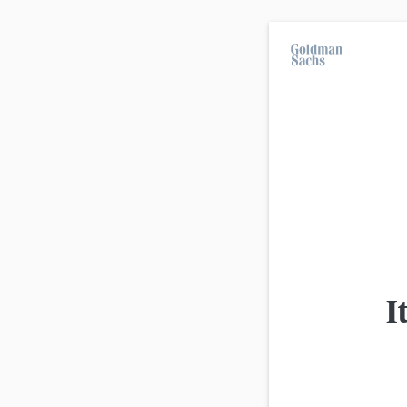
Im Durchschnitt erleiden 7 von 10 Kleinanleg
langfristige Anlagestrategien geeignet.
Alle Produkte
Erweiterte
Ansicht
Produkt
I
Goldman Sachs
Bayer Barriere-Aktienanleihe 3,
Goldman Sachs
Bayer Barriere-Aktienanleihe 14